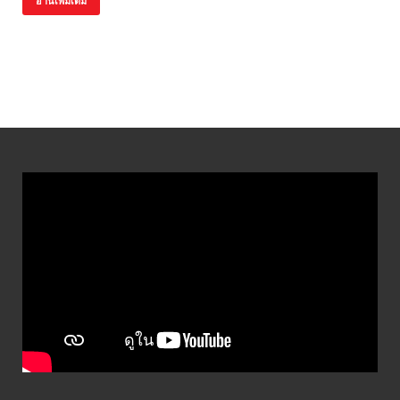
อ่านเพิ่มเติม