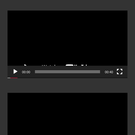
ตัว
เล่น
ไฟล์
วิดีโอ
00:00
00:40
ตัว
เล่น
ไฟล์
วิดีโอ