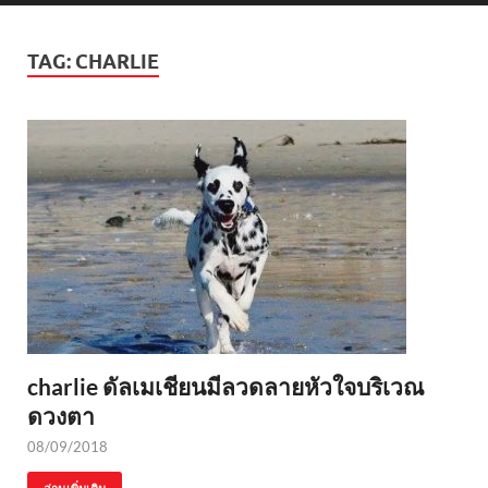
TAG:
CHARLIE
charlie ดัลเมเชียนมีลวดลายหัวใจบริเวณ
ดวงตา
08/09/2018