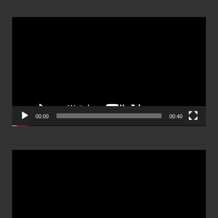
ตัว
เล่น
ไฟล์
วิดีโอ
00:00
00:40
ตัว
เล่น
ไฟล์
วิดีโอ