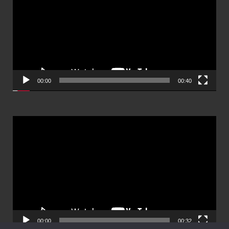
ไฟล์
วิดีโอ
00:00
00:40
ตัว
เล่น
ไฟล์
วิดีโอ
00:00
00:32