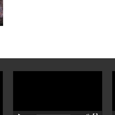
ตัว
ต
เล่น
เ
ไฟล์
ไ
วิดีโอ
ว