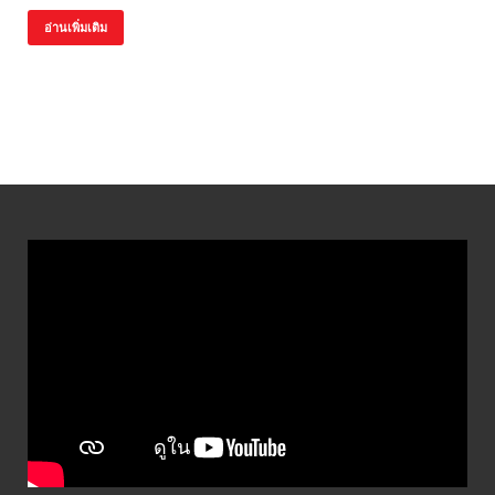
อ่านเพิ่มเติม