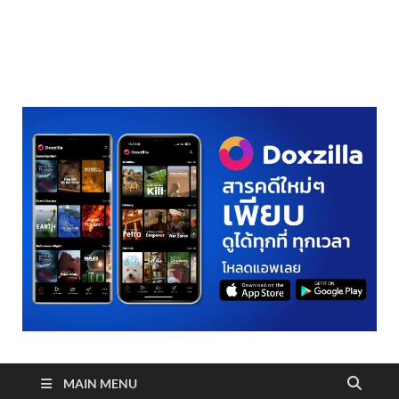
realmetro.com
MAIN MENU