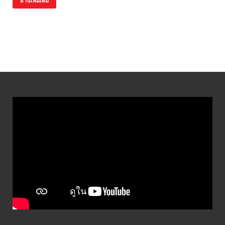
อ่านเพิ่มเติม