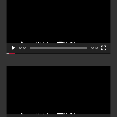
เล่น
ไฟล์
วิดีโอ
00:00
00:40
ตัว
เล่น
ไฟล์
วิดีโอ