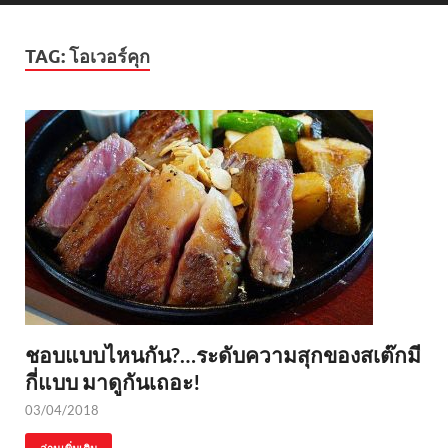
TAG:
โอเวอร์คุก
ชอบแบบไหนกัน?…ระดับความสุกของสเต๊กมี
กี่แบบ มาดูกันเถอะ!
03/04/2018