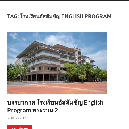
TAG:
โรงเรียนอัสสัมชัญ ENGLISH PROGRAM
บรรยากาศ โรงเรียนอัสสัมชัญ English
Program พระราม 2
20/07/2023