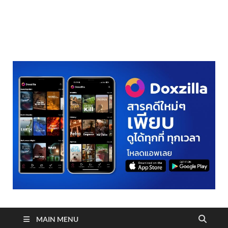
realmetro.com
MAIN MENU