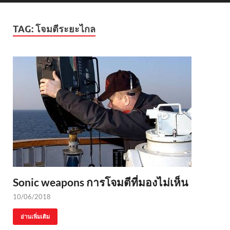
TAG:
โจมตีระยะไกล
Sonic weapons การโจมตีที่มองไม่เห็น
10/06/2018
อ่านเพิ่มเติม