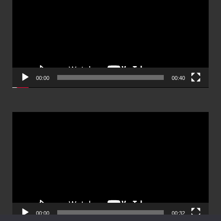
ไฟล์
วิดีโอ
00:00
00:40
ตัว
เล่น
ไฟล์
วิดีโอ
00:00
00:32