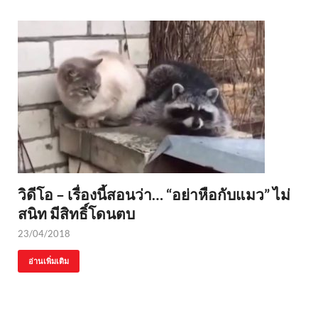
วิดีโอ – เรื่องนี้สอนว่า… “อย่าหือกับแมว” ไม่
สนิท มีสิทธิ์โดนตบ
23/04/2018
อ่านเพิ่มเติม