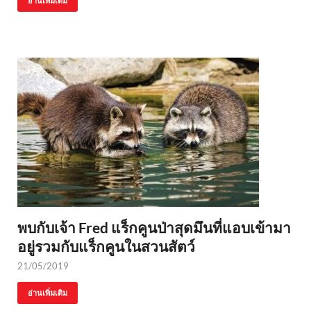
อ่านเพิ่มเติม
พบกับเจ้า Fred แร็กคูนป่าสุดมึนที่แอบเข้ามา
อยู่รวมกับแร็กคูนในสวนสัตว์
21/05/2019
อ่านเพิ่มเติม