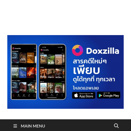
realmetro.com
MAIN MENU