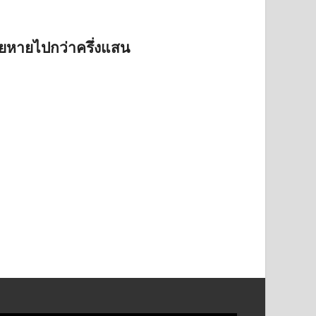
สียหายไปกว่าครึ่งแสน