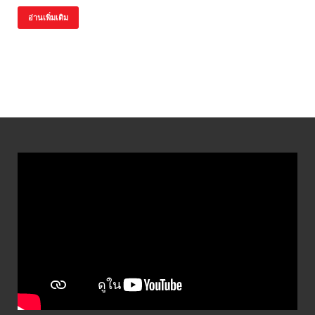
อ่านเพิ่มเติม