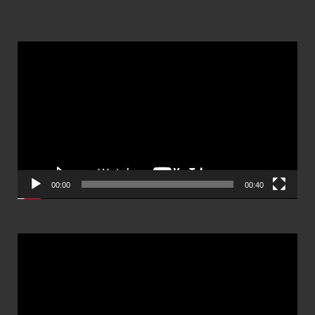
ตัว
เล่น
ไฟล์
วิดีโอ
00:00
00:40
ตัว
เล่น
ไฟล์
วิดีโอ