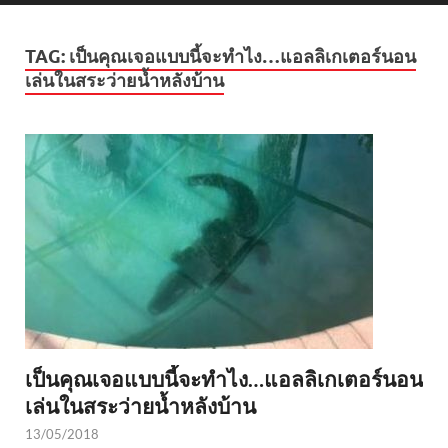
TAG:
เป็นคุณเจอแบบนี้จะทำไง…แอลลิเกเตอร์นอน
เล่นในสระว่ายน้ำหลังบ้าน
เป็นคุณเจอแบบนี้จะทำไง…แอลลิเกเตอร์นอน
เล่นในสระว่ายน้ำหลังบ้าน
13/05/2018