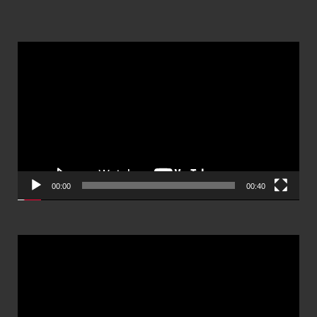
ตัว
เล่น
ไฟล์
วิดีโอ
00:00
00:40
ตัว
เล่น
ไฟล์
วิดีโอ