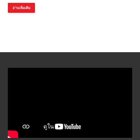
อ่านเพิ่มเติม