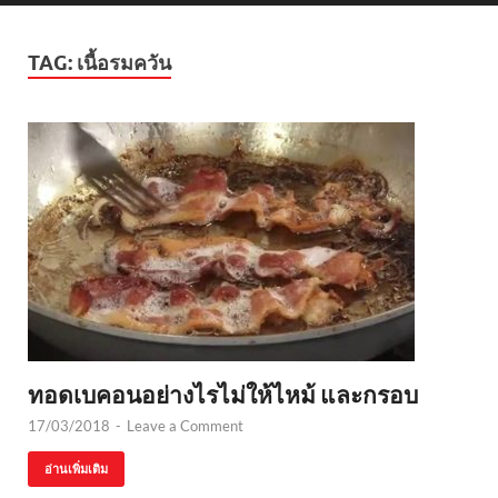
TAG:
เนื้อรมควัน
ทอดเบคอนอย่างไรไม่ให้ไหม้ และกรอบ
17/03/2018
-
Leave a Comment
อ่านเพิ่มเติม