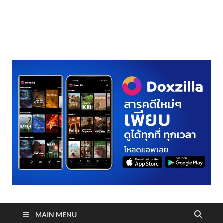
realmetro.com
MAIN MENU