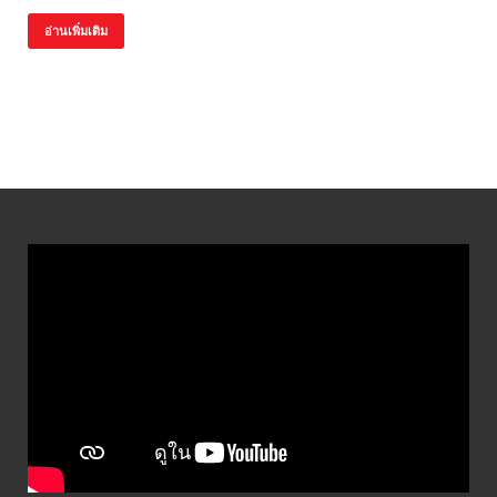
อ่านเพิ่มเติม