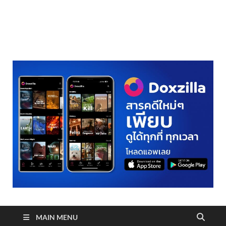
realmetro.com
MAIN MENU