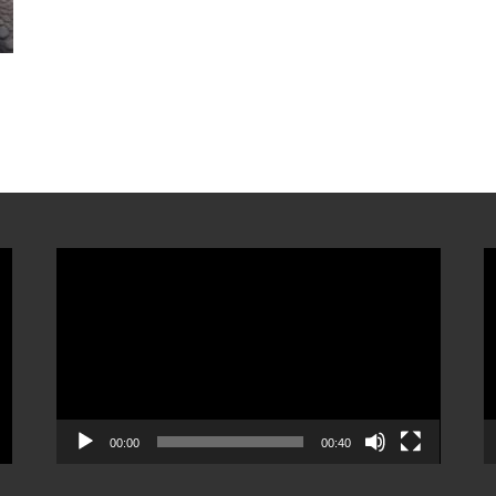
ตัว
ต
เล่น
เ
ไฟล์
ไ
วิดีโอ
ว
00:00
00:40