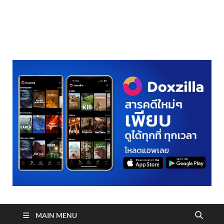
realmetro.com
MAIN MENU