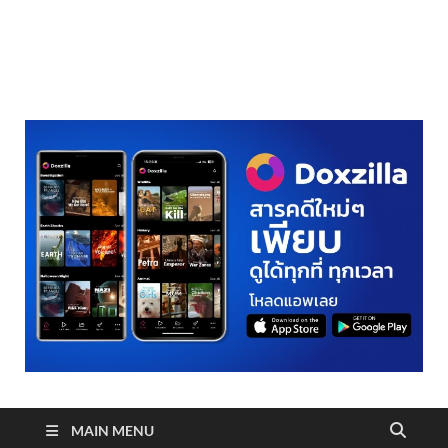
realmetro.com
MAIN MENU