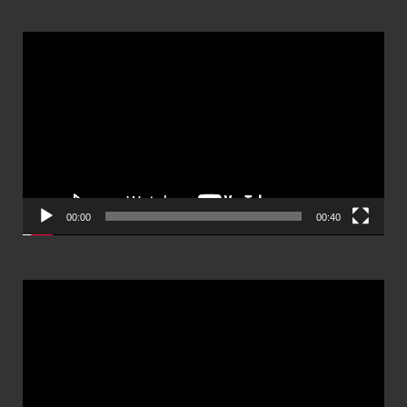
ตัว
เล่น
ไฟล์
วิดีโอ
00:00
00:40
ตัว
เล่น
ไฟล์
วิดีโอ