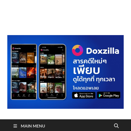
realmetro.com
MAIN MENU