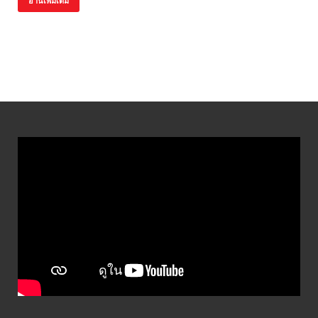
อ่านเพิ่มเติม