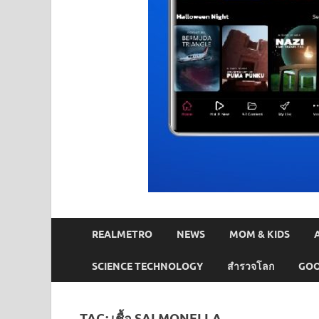
REALMETRO
NEWS
MOM & KIDS
SCIENCE TECHNOLOGY
สำรวจโลก
GOO
TAG:
เชื้อ SALMONELLA