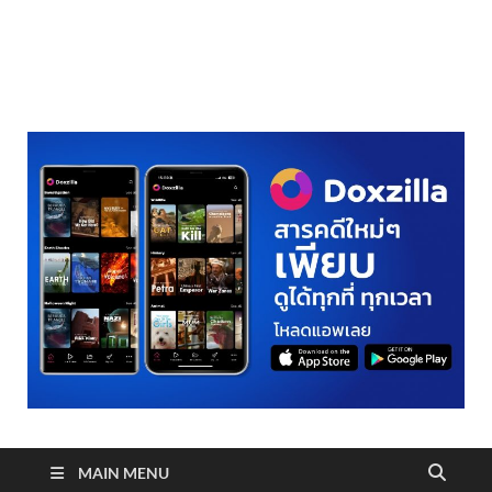
realmetro.com
MAIN MENU