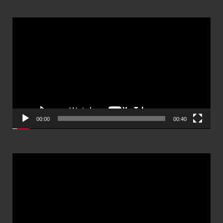
ตัว
เล่น
ไฟล์
วิดีโอ
00:00
00:40
ตัว
เล่น
ไฟล์
วิดีโอ