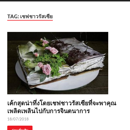
TAG:
เชฟชาวรัสเซีย
เค้กสุดน่าทึ่งโดยเชฟชาวรัสเซียที่จะพาคุณ
เพลิดเพลินไปกับการจินตนาการ
18/07/2018