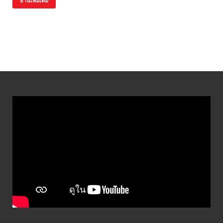
อ่านเพิ่มเติม