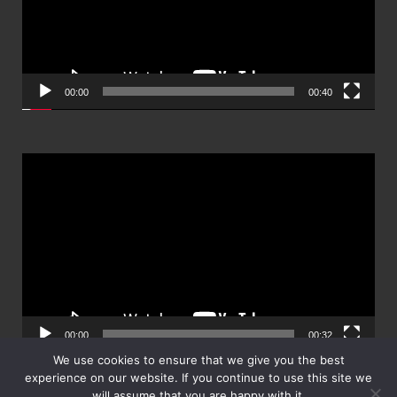
00:00
00:40
ตัว
เล่น
ไฟล์
วิดีโอ
00:00
00:32
We use cookies to ensure that we give you the best
experience on our website. If you continue to use this site we
will assume that you are happy with it.