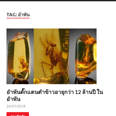
TAG:
อำพัน
อำพันตั๊กแตนตำข้าวอายุกว่า 12 ล้านปี ใน
อำพัน
26/07/2018