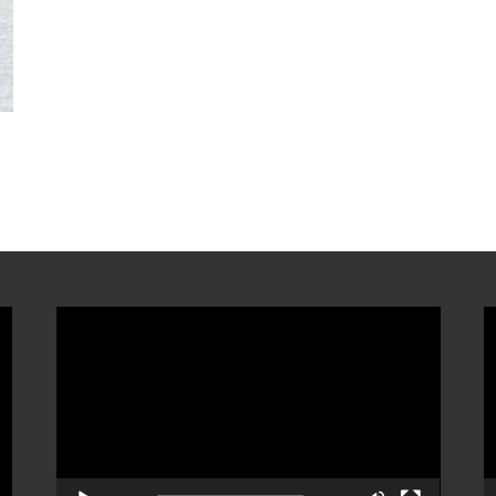
ตัว
ต
เล่น
เ
ไฟล์
ไ
วิดีโอ
ว