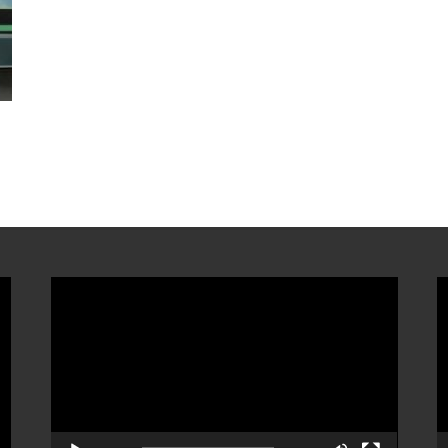
ตัว
ต
เล่น
เ
ไฟล์
ไ
วิดีโอ
ว