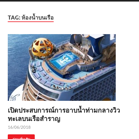
TAG:
ห้องน้ำบนเรือ
เปิดประสบการณ์การอาบน้ำท่ามกลางวิว
ทะเลบนเรือสำราญ
16/06/2018