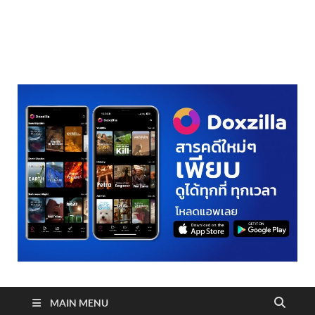
realmetro.com
MAIN MENU