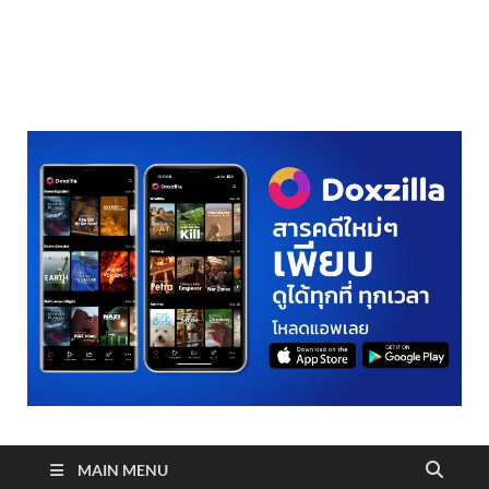
realmetro.com
MAIN MENU