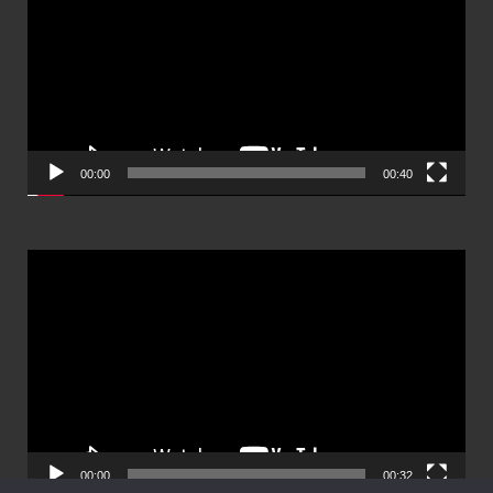
ไฟล์
วิดีโอ
00:00
00:40
ตัว
เล่น
ไฟล์
วิดีโอ
00:00
00:32