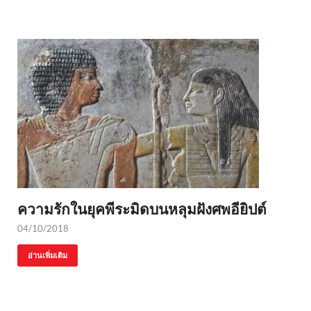
ความรักในยุคพีระมิดบนหลุมฝังศพอียิปต์
04/10/2018
อ่านเพิ่มเติม