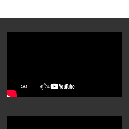
ตัว
เล่น