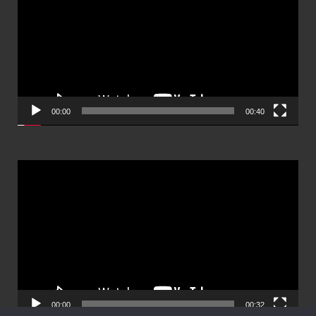
ไฟล์
วิดีโอ
00:00
00:40
ตัว
เล่น
ไฟล์
วิดีโอ
00:00
00:32