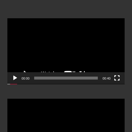
ตัว
เล่น
ไฟล์
วิดีโอ
00:00
00:40
ตัว
เล่น
ไฟล์
วิดีโอ