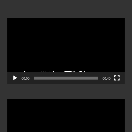
ตัว
เล่น
ไฟล์
วิดีโอ
00:00
00:40
ตัว
เล่น
ไฟล์
วิดีโอ