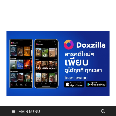
realmetro.com
MAIN MENU