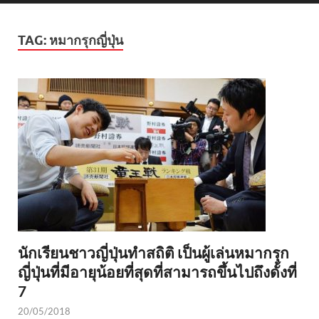
TAG:
หมากรุกญี่ปุ่น
นักเรียนชาวญี่ปุ่นทำสถิติ เป็นผู้เล่นหมากรุก
ญี่ปุ่นที่มีอายุน้อยที่สุดที่สามารถขึ้นไปถึงดั้งที่
7
20/05/2018