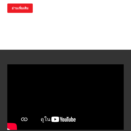
อ่านเพิ่มเติม