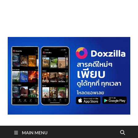
realmetro.com
MAIN MENU