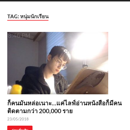
TAG:
หนุ่มนักเรียน
ก็คนมันหล่อเนาะ…แค่ไลฟ์อ่านหนังสือก็มีคน
ติดตามกว่า 200,000 ราย
23/05/2018