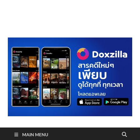
realmetro.com
MAIN MENU