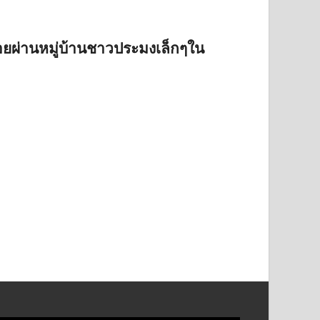
อยผ่านหมู่บ้านชาวประมงเล็กๆใน