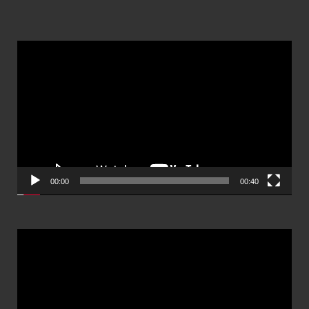
ตัว
เล่น
ไฟล์
วิดีโอ
00:00
00:40
ตัว
เล่น
ไฟล์
วิดีโอ