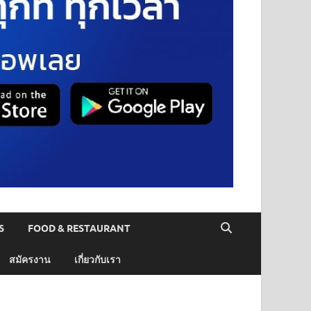
S
FOOD & RESTAURANT
สมัครงาน
เกี่ยวกับเรา