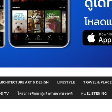
ARCHITECTURE ART & DESIGN
LIFESTYLE
TRAVEL & PLACE
D TV
โครงการพัฒนาผู้ผลิตรายการสารคดี
ทุน ELISTENING