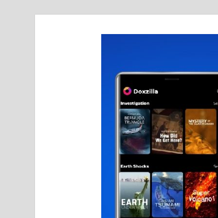
realmetro.com