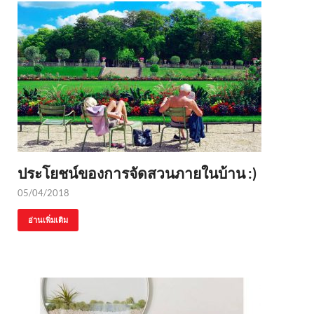
ประโยชน์ของการจัดสวนภายในบ้าน :)
05/04/2018
อ่านเพิ่มเติม