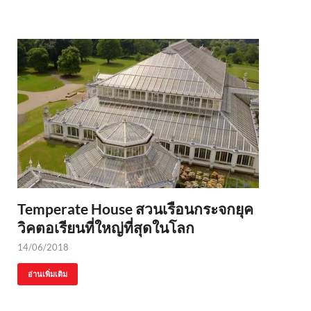
Temperate House สวนเรือนกระจกยุค
วิคตอเรียนที่ใหญ่ที่สุดในโลก
14/06/2018
อ่านเพิ่มเติม