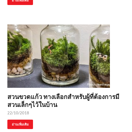
อ่านเพิ่มเติม
สวนขวดแก้ว ทางเลือกสำหรับผู้ที่ต้องการมี
สวนเล็กๆไว้ในบ้าน
22/10/2018
อ่านเพิ่มเติม