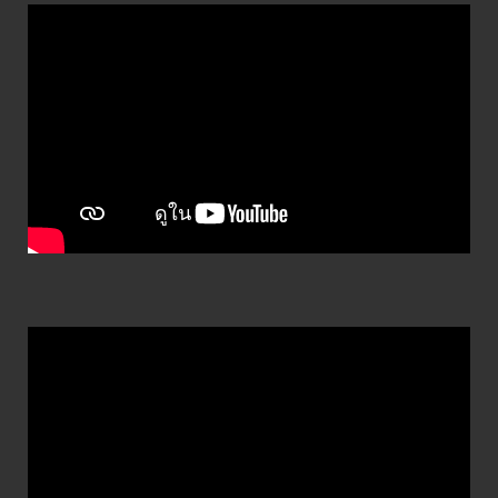
ตัว
เล่น
ไฟล์
วิดีโอ