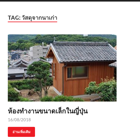
TAG:
วัสดุจากนาเก่า
ห้องทำงานขนาดเล็กในญี่ปุ่น
16/08/2018
อ่านเพิ่มเติม