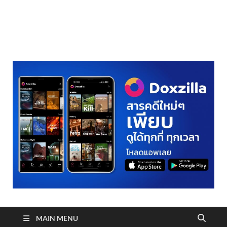
realmetro.com
MAIN MENU