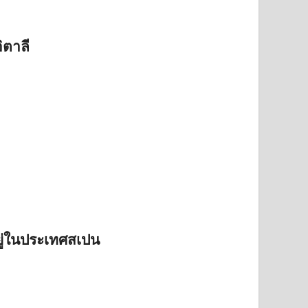
ิตาลี
ู่ในประเทศสเปน