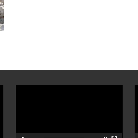
ตัว
ต
เล่น
เ
ไฟล์
ไ
วิดีโอ
ว