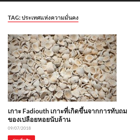
TAG:
ประเทศแห่งความมั่นคง
เกาะ Fadiouth เกาะที่เกิดขึ้นจากการทับถม
ของเปลือยหอยนับล้าน
09/07/2018