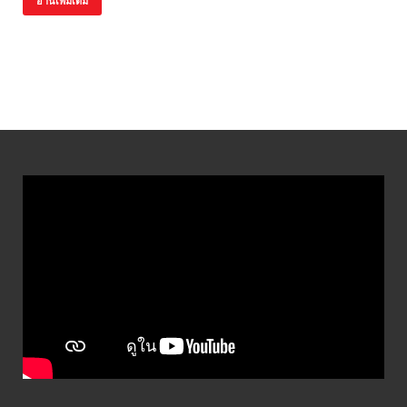
อ่านเพิ่มเติม