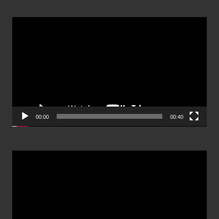
ตัว
เล่น
ไฟล์
วิดีโอ
00:00
00:40
ตัว
เล่น
ไฟล์
วิดีโอ