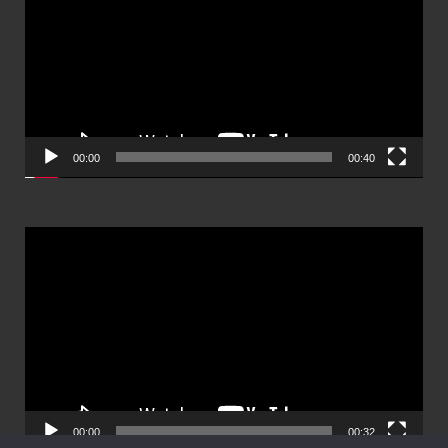
ไฟล์
วิดีโอ
00:00
00:40
ตัว
เล่น
ไฟล์
วิดีโอ
00:00
00:32