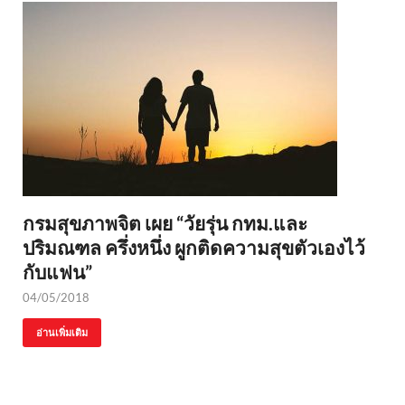
กรมสุขภาพจิต เผย “วัยรุ่น กทม.และ
ปริมณฑล ครึ่งหนึ่ง ผูกติดความสุขตัวเองไว้
กับแฟน”
04/05/2018
อ่านเพิ่มเติม