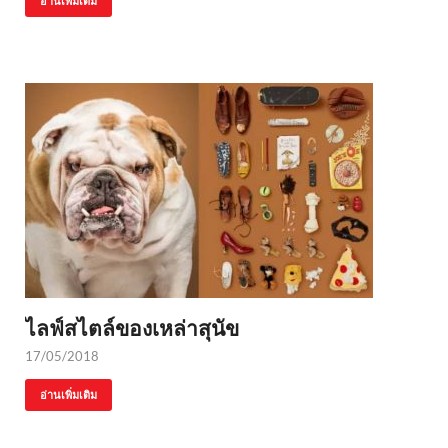
อ่านเพิ่มเติม
ไลฟ์สไตล์ของเหล่าสุนัข
17/05/2018
อ่านเพิ่มเติม