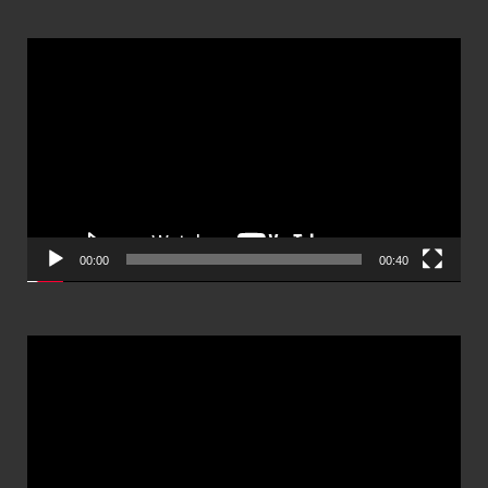
ตัว
เล่น
ไฟล์
วิดีโอ
00:00
00:40
ตัว
เล่น
ไฟล์
วิดีโอ