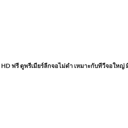
 ฟรี ดูพรีเมียร์ลีกจอไม่ดำ เหมาะกับทีวีจอใหญ่ มี