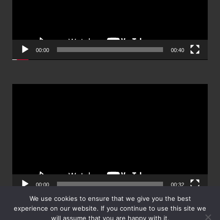
00:00
00:40
ตัว
เล่น
ไฟล์
วิดีโอ
00:00
00:32
We use cookies to ensure that we give you the best
experience on our website. If you continue to use this site we
will assume that you are happy with it.