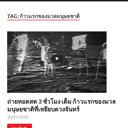
TAG:
ก้าวแรกของมวลมนุษยชาติ
ถ่ายทอดสด 3 ชั่วโมง เต็ม ก้าวแรกของมวล
มนุษยชาติที่เหยียบดวงจันทร์
20/07/2018