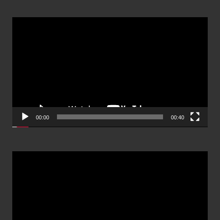
ตัว
เล่น
ไฟล์
วิดีโอ
00:00
00:40
ตัว
เล่น
ไฟล์
วิดีโอ